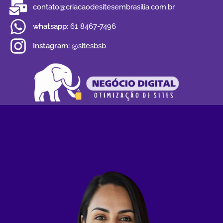
contato@criacaodesitesembrasilia.com.br
whatsapp:
61 8467-7496
Instagram:
@sitesbsb